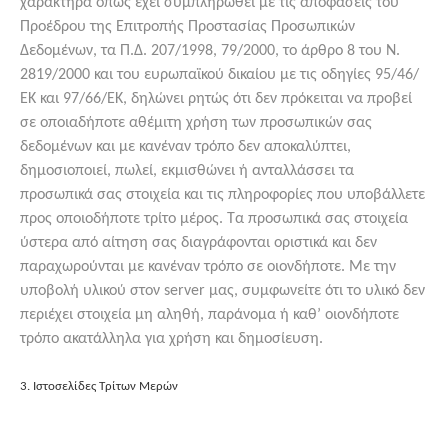
χαρακτήρα όπως έχει συμπληρωθεί με τις αποφάσεις του
Προέδρου της Επιτροπής Προστασίας Προσωπικών
Δεδομένων, τα Π.Δ. 207/1998, 79/2000, το άρθρο 8 του Ν.
2819/2000 και του ευρωπαϊκού δικαίου με τις οδηγίες 95/46/
ΕΚ και 97/66/ΕΚ, δηλώνει ρητώς ότι δεν πρόκειται να προβεί
σε οποιαδήποτε αθέμιτη χρήση των προσωπικών σας
δεδομένων και με κανέναν τρόπο δεν αποκαλύπτει,
δημοσιοποιεί, πωλεί, εκμισθώνει ή ανταλλάσσει τα
προσωπικά σας στοιχεία και τις πληροφορίες που υποβάλλετε
προς οποιοδήποτε τρίτο μέρος. Τα προσωπικά σας στοιχεία
ύστερα από αίτηση σας διαγράφονται οριστικά και δεν
παραχωρούνται με κανέναν τρόπο σε οιονδήποτε. Με την
υποβολή υλικού στον server μας, συμφωνείτε ότι το υλικό δεν
περιέχει στοιχεία μη αληθή, παράνομα ή καθ’ οιονδήποτε
τρόπο ακατάλληλα για χρήση και δημοσίευση.
3. Ιστοσελίδες Τρίτων Μερών