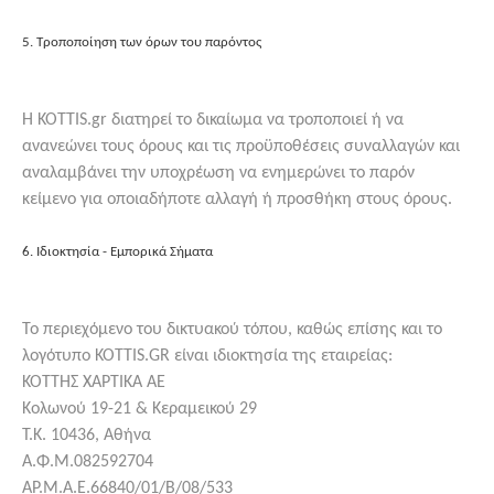
5. Τροποποίηση των όρων του παρόντος
Η KOTTIS.gr διατηρεί το δικαίωμα να τροποποιεί ή να
ανανεώνει τoυς όρους και τις προϋποθέσεις συναλλαγών και
αναλαμβάνει την υποχρέωση να ενημερώνει το παρόν
κείμενο για οποιαδήποτε αλλαγή ή προσθήκη στους όρους.
6. Ιδιοκτησία - Εμπορικά Σήματα
Το περιεχόμενο του δικτυακού τόπου, καθώς επίσης και το
λογότυπο KOTTIS.GR είναι ιδιοκτησία της εταιρείας:
ΚΟΤΤΗΣ ΧΑΡΤΙΚΑ ΑΕ
Κολωνού 19-21 & Κεραμεικού 29
Τ.Κ. 10436, Αθήνα
Α.Φ.Μ.082592704
ΑΡ.Μ.Α.Ε.66840/01/Β/08/533