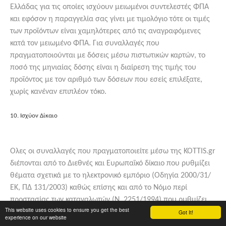
Ελλάδας για τις οποίες ισχύουν μειωμένοι συντελεστές ΦΠΑ
και εφόσον η παραγγελία σας γίνει με τιμολόγιο τότε οι τιμές
των προϊόντων είναι χαμηλότερες από τις αναγραφόμενες
κατά τον μειωμένο ΦΠΑ. Για συναλλαγές που
πραγματοποιούνται με δόσεις μέσω πιστωτικών καρτών, το
ποσό της μηνιαίας δόσης είναι η διαίρεση της τιμής του
προϊόντος με τον αριθμό των δόσεων που εσείς επιλέξατε,
χωρίς κανέναν επιπλέον τόκο.
10. Ισχύον Δίκαιο
Oλες οι συναλλαγές που πραγματοποιείτε μέσω της KOTTIS.gr
διέπονται από το Διεθνές και Ευρωπαϊκό δίκαιο που ρυθμίζει
θέματα σχετικά με το ηλεκτρονικό εμπόριο (Οδηγία 2000/31/
ΕΚ, ΠΔ 131/2003) καθώς επίσης και από το Νόμο περί
προστασίας των καταναλωτών (Ν. 2251/1994) που ρυθμίζει
This website uses cookies to ensure you get the best
θέματα σχετικά με τις πωλήσεις από απόσταση.
Got It!
experience on our website