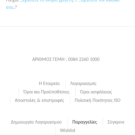
Forgot
Ξεχάσατε το όνομα χρήστη;
/
Ξεχάσατε τον κωδικό
σας;
?
ΑΡΙΘΜΟΣ ΓΕΜΗ : 0084 2260 1000
Η Εταιρεία
Λογαριασμός
Όροι και Προϋποθέσεις
Όροι ασφάλειας
Αποστολές & επιστροφές
Πολιτική Ποιότητας ISO
Δημιουργία Λογαριασμού
Παραγγελίες
Σύγκρινε
Wishlist